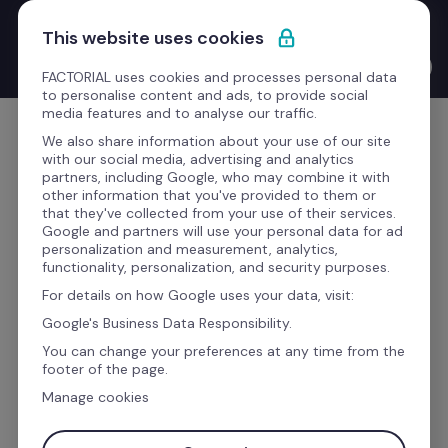
Saltar para o conteúdo
Novo Product Launches with the CEO: o Bernat Farrero 
This website uses cookies
finalmente fala a tua língua. Literalmente — graças à IA.
Ver o vídeo →
FACTORIAL uses cookies and processes personal data
to personalise content and ads, to provide social
media features and to analyse our traffic.
Comece grátis
We also share information about your use of our site
with our social media, advertising and analytics
partners, including Google, who may combine it with
other information that you've provided to them or
that they've collected from your use of their services.
Gostaria de saber mais 
Google and partners will use your personal data for ad
personalization and measurement, analytics,
sobre esta integração?
functionality, personalization, and security purposes.
For details on how Google uses your data, visit:
Google's Business Data Responsibility.
Preencha o formulário para receber todas as 
You can change your preferences at any time from the
informações desta integração, e melhore a 
footer of the page.
eficiência da sua empresa com a Factorial.
Manage cookies