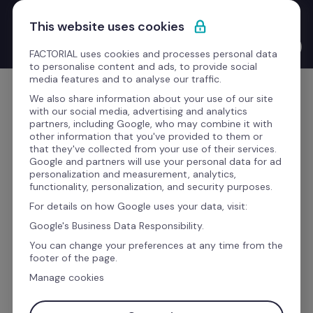
Saltar para o conteúdo
Novo Product Launches with the CEO: o Bernat Farrero 
This website uses cookies
finalmente fala a tua língua. Literalmente — graças à IA.
Ver o vídeo →
FACTORIAL uses cookies and processes personal data
to personalise content and ads, to provide social
media features and to analyse our traffic.
Comece grátis
We also share information about your use of our site
with our social media, advertising and analytics
partners, including Google, who may combine it with
other information that you've provided to them or
that they've collected from your use of their services.
Gostaria de saber mais 
Google and partners will use your personal data for ad
personalization and measurement, analytics,
sobre esta integração?
functionality, personalization, and security purposes.
For details on how Google uses your data, visit:
Google's Business Data Responsibility.
Preencha o formulário para receber todas as 
You can change your preferences at any time from the
informações desta integração, e melhore a 
footer of the page.
eficiência da sua empresa com a Factorial.
Manage cookies