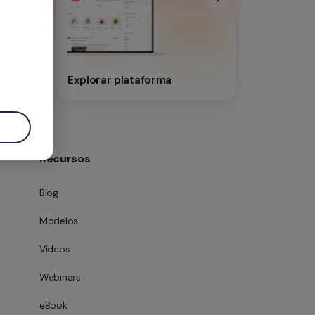
ração 
.
Explorar plataforma
Recursos
Blog
Modelos
Vídeos
Webinars
eBook