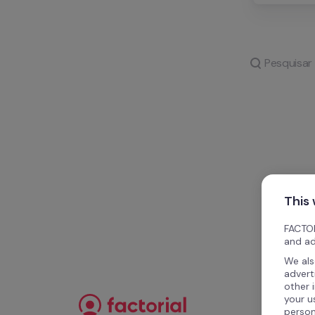
This
FACTOR
and ad
We als
advert
other 
your u
person