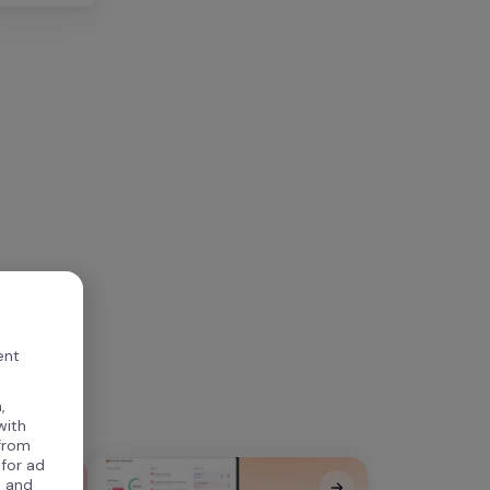
ent
,
with
 from
 for ad
, and