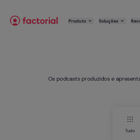
Saltar para o conteúdo
Produto
Soluções
Rec
 Os podcasts produzidos e apresentados pelo nosso pessoal editorial mantê-lo-ão atualizado sobre todos os últimos tópicos de 
Tudo