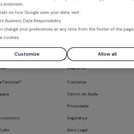
ty purposes.
tails on how Google uses your data, visit:
's Business Data Responsibility.
Marque uma demonst
n change your preferences at any time from the footer of the page
gratuita
e cookies
Customize
Allow all
nós
Suporte
a Factorial?
Contactar
quipa
Centro de Ajuda
Privacidade
e connosco
Segurança
l Labs
Aviso Legal