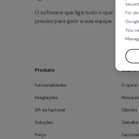
securi
O software que liga tudo o que 
For de
precisa para gerir a sua equipa
Google
You ca
Manag
Produto
Sobre 
Funcionalidades
O que é 
Integrações
Nossa e
API da Factorial
Clientes
Soluções
Trabalh
Preço
Factoria