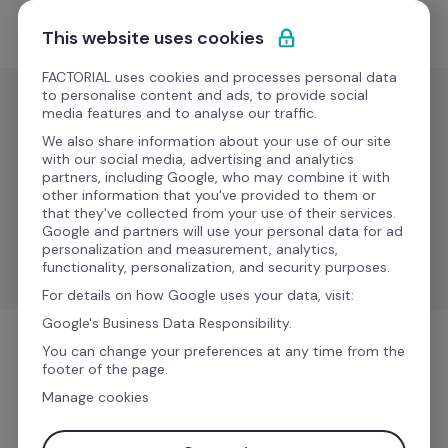
Saltar para o conteúdo
Comece grátis
This website uses cookies
FACTORIAL uses cookies and processes personal data
to personalise content and ads, to provide social
media features and to analyse our traffic.
Folha de
pagamento
We also share information about your use of our site
with our social media, advertising and analytics
CL 
partners, including Google, who may combine it with
Novo
other information that you've provided to them or
system
that they've collected from your use of their services.
Google and partners will use your personal data for ad
personalization and measurement, analytics,
Simplify payroll management and centralize HR data.
functionality, personalization, and security purposes.
For details on how Google uses your data, visit:
Google's Business Data Responsibility.
You can change your preferences at any time from the
Folha de pagamento
footer of the page.
Manage cookies
Mais informações