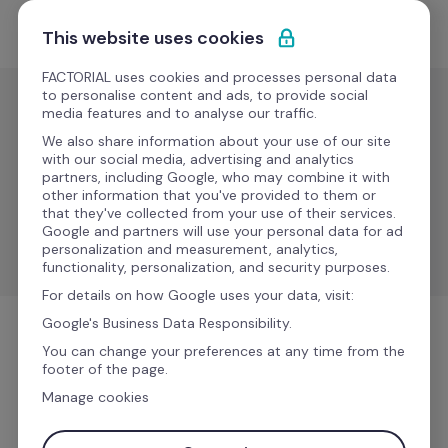
Saltar para o conteúdo
Comece grátis
This website uses cookies
FACTORIAL uses cookies and processes personal data
to personalise content and ads, to provide social
media features and to analyse our traffic.
Recrutamento e ATS
We also share information about your use of our site
Greenhouse
with our social media, advertising and analytics
partners, including Google, who may combine it with
other information that you've provided to them or
that they've collected from your use of their services.
Adicione seus novos contratados a nossa plataforma 
Google and partners will use your personal data for ad
automaticamente
personalization and measurement, analytics,
functionality, personalization, and security purposes.
For details on how Google uses your data, visit:
Google's Business Data Responsibility.
Recrutamento e ATS
You can change your preferences at any time from the
footer of the page.
Manage cookies
Mais informações