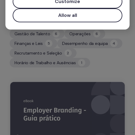
Customize
Allow all
Gestão de Talento
Operações
6
6
6
6
Finanças e Leis
Desempenho da equipa
5
4
5
4
Recrutamento e Seleção
2
2
Horário de Trabalho e Ausências
1
1