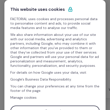
Saltar para o conteúdo
Comece grátis
This website uses cookies
FACTORIAL uses cookies and processes personal data
to personalise content and ads, to provide social
media features and to analyse our traffic.
We also share information about your use of our site
eBooks
with our social media, advertising and analytics
partners, including Google, who may combine it with
other information that you've provided to them or
Baixe gratuitamente livros eletrônicos sobre 
that they've collected from your use of their services.
gerenciamento de RH.
Google and partners will use your personal data for ad
personalization and measurement, analytics,
functionality, personalization, and security purposes.
For details on how Google uses your data, visit:
Google's Business Data Responsibility.
Factorial 
You can change your preferences at any time from the
Academy
Tudo
Modelos
footer of the page.
Manage cookies