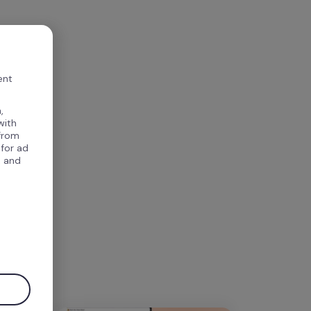
ent
,
with
 from
 for ad
, and
.