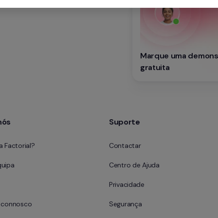
Marque uma demonst
gratuita
nós
Suporte
a Factorial?
Contactar
quipa
Centro de Ajuda
Privacidade
e connosco
Segurança