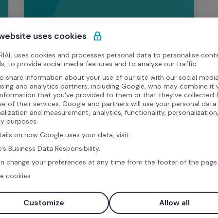
 website uses cookies
Modelo
IAL uses cookies and processes personal data to personalise cont
Modelo Excel para Controlo de 
s, to provide social media features and to analyse our traffic.
Custos e Despesas
o share information about your use of our site with our social media
ising and analytics partners, including Google, who may combine it 
Controle e organize as despesas e 
information that you've provided to them or that they've collected
se of their services. Google and partners will use your personal data
custos da sua empresa e dos seus 
alization and measurement, analytics, functionality, personalization
funcionários com este modelo em 
ty purposes.
formato Excel, e comece a planear o 
tails on how Google uses your data, visit:
Orçamento de RH 2026. Descarregue 
's Business Data Responsibility.
este recurso e otimize já o controlo de 
n change your preferences at any time from the footer of the page
custos empresariais.
e cookies
Customize
Allow all