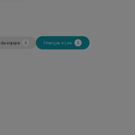
da equipa
Finanças e Leis
3
2
3
2