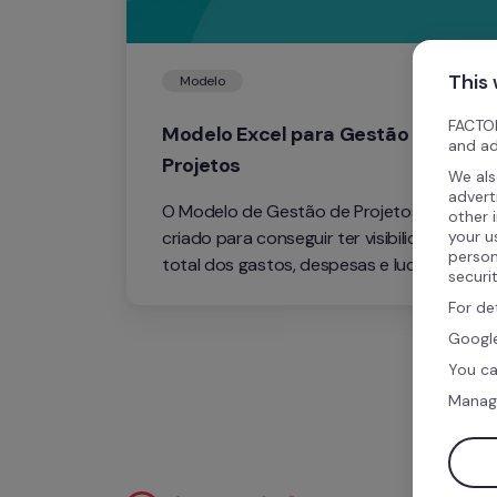
This
Modelo
FACTOR
Modelo Excel para Gestão de 
and ad
Projetos
We als
advert
O Modelo de Gestão de Projetos está 
other 
your u
criado para conseguir ter visibilidade 
person
total dos gastos, despesas e lucro de 
securi
um projeto. Descarregue gratuitamente 
For de
e comece a otimizar recursos. 
Google
You ca
Manag