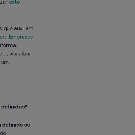
zar 
este 
 que auxiliam 
para Empresas
forma, 
r, visualizar 
 um, 
 definidas?
 definido ou 
do 