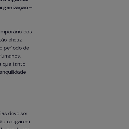
rganização – 
emporário dos 
o eficaz 
o período de 
Humanos, 
 que tanto 
nquilidade 
ias deve ser 
não chegarem 