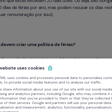
re que estes excedam 20 dias úteis. Ou seja, são obrigad
 dias de férias por ano, mas podem recusar os dias res
uer remuneração por isso).
devem criar uma política de férias?
 são um direito de todos os colaboradores, mas é necess
 os colegas não ficam sobrecarregados com tarefas. Para 
 website uses cookies
IAL uses cookies and processes personal data to personalise cont
rias 
e regras para a seguir.
s, to provide social media features and to analyse our traffic.
o share information about your use of our site with our social media
ising and analytics partners, including Google, who may combine it 
sistir num documento explicativo que possa dar respos
information that you've provided to them or that they've collected
 devem solicitar ausências; qual é o período de aviso; e
se of their services. Google and partners will use your personal data
alization and measurement, analytics, functionality, personalization
cas os pedidos não serão concedidos (períodos de pico, e
ty purposes.