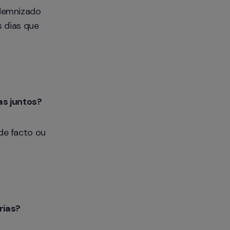
demnizado 
 dias que 
s juntos?
e facto ou 
rias?