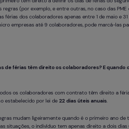
primeiro tem direito a definir os dias de férias do segun
 regras (por exemplo, e entre outras, no caso das PME
s férias dos colaboradores apenas entre 1 de maio e 31 
icro empresas até 9 colaboradores, pode marcá-las par
as de férias têm direito os colaboradores? E quando 
todos os colaboradores com contrato têm direito a féria
o estabelecido por lei de 
22 dias úteis anuais
.
egras mudam ligeiramente quando é o primeiro ano de 
s situações, o indivíduo tem apenas direito a dois dias ú