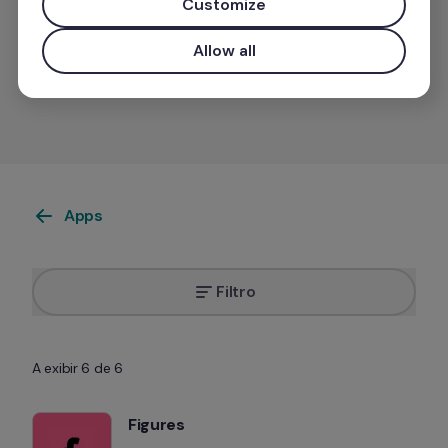
Customize
Allow all
Quer incluir a sua app na nossa lista?
Apps
Filtro
A exibir 6 de 6
Figures