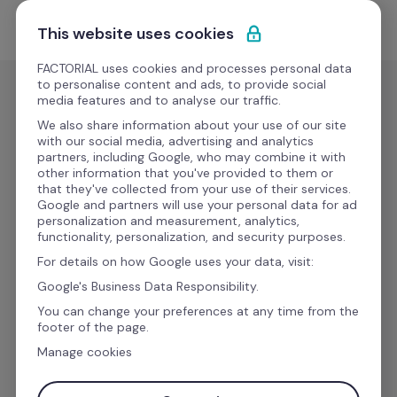
Saltar para o conteúdo
Comece grátis
This website uses cookies
FACTORIAL uses cookies and processes personal data
to personalise content and ads, to provide social
media features and to analyse our traffic.
We also share information about your use of our site
Aumente a sua 
with our social media, advertising and analytics
partners, including Google, who may combine it with
other information that you've provided to them or
produtividade com 
that they've collected from your use of their services.
Google and partners will use your personal data for ad
personalization and measurement, analytics,
as integrações da 
functionality, personalization, and security purposes.
For details on how Google uses your data, visit:
Factorial
Google's Business Data Responsibility.
You can change your preferences at any time from the
footer of the page.
Manage cookies