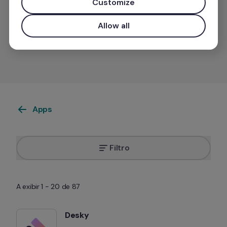
Customize
Allow all
Quer incluir a sua app na nossa lista?
Apps
Filtro
A exibir 1 - 20 de 87
Desky