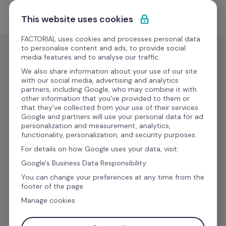
Saltar para o conteúdo
Comece grátis
This website uses cookies
FACTORIAL uses cookies and processes personal data
to personalise content and ads, to provide social
media features and to analyse our traffic.
We also share information about your use of our site
Aumente a sua 
with our social media, advertising and analytics
partners, including Google, who may combine it with
other information that you've provided to them or
produtividade com 
that they've collected from your use of their services.
Google and partners will use your personal data for ad
personalization and measurement, analytics,
as integrações da 
functionality, personalization, and security purposes.
For details on how Google uses your data, visit:
Factorial
Google's Business Data Responsibility.
You can change your preferences at any time from the
footer of the page.
Manage cookies