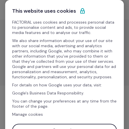
Saltar para o conteúdo
Comece grátis
This website uses cookies
FACTORIAL uses cookies and processes personal data
to personalise content and ads, to provide social
media features and to analyse our traffic.
Folha de
pagamento
We also share information about your use of our site
with our social media, advertising and analytics
Cimplx
partners, including Google, who may combine it with
other information that you've provided to them or
that they've collected from your use of their services.
Escolha soluções de recibos de vencimento simples, 
Google and partners will use your personal data for ad
escaláveis e em conformidade.
personalization and measurement, analytics,
functionality, personalization, and security purposes.
For details on how Google uses your data, visit:
Google's Business Data Responsibility.
Folha de pagamento
You can change your preferences at any time from the
footer of the page.
Manage cookies
Mais informações