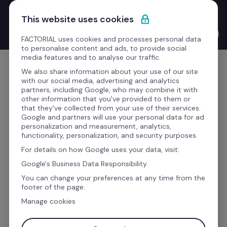
Saltar para o conteúdo
Novo Product Launches with the CEO: o Bernat Farrero 
This website uses cookies
finalmente fala a tua língua. Literalmente — graças à IA.
Ver o vídeo →
FACTORIAL uses cookies and processes personal data
to personalise content and ads, to provide social
media features and to analyse our traffic.
Comece grátis
We also share information about your use of our site
with our social media, advertising and analytics
partners, including Google, who may combine it with
other information that you've provided to them or
that they've collected from your use of their services.
Gostaria de saber mais 
Google and partners will use your personal data for ad
personalization and measurement, analytics,
sobre esta integração?
functionality, personalization, and security purposes.
For details on how Google uses your data, visit:
Google's Business Data Responsibility.
Preencha o formulário para receber todas as 
You can change your preferences at any time from the
informações desta integração, e melhore a 
footer of the page.
eficiência da sua empresa com a Factorial.
Manage cookies