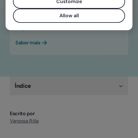
Customize
Não deixe escapar nenhum prazo legal
Allow all
com a Factorial e otimize o seu
departamento financeiro.
Saber mais
Índice
Escrito por
Vanessa Rôla