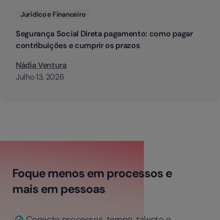
Categorias
Jurídico e Financeiro
Segurança Social Direta pagamento: como pagar
contribuições e cumprir os prazos
Nádia Ventura
Julho 13, 2026
Foque menos em processos e
mais em pessoas
Conecte processos, tempo, talento e